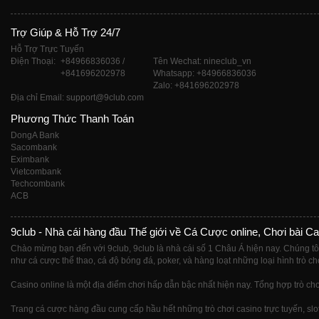
Trợ Giúp & Hỗ Trợ 24/7
Hỗ Trợ Trực Tuyến
Điện Thoại:
+84966836036 /
Tên Wechat: nineclub_vn
+841696202978
Whatsapp: +84966836036
Zalo: +841696202978
Địa chỉ Email: support@9club.com
Phương Thức Thanh Toán
DongA Bank
Sacombank
Eximbank
Vietcombank
Techcombank
ACB
9club - Nhà cái hàng đầu Thế giới về Cá Cược online, Chơi bài Ca
Chào mừng bạn đến với 9club, 9club là nhà cái số 1 Châu Á hiện nay. Chúng tô
như cá cược thể thao, cá độ bóng đá, poker, và hàng loạt những loại hình trò ch
Casino online là một địa điểm chơi hấp dẫn bậc nhất hiện nay. Tổng hợp trò chơ
Trang cá cược hàng đầu cung cấp hầu hết những trò chơi casino trực tuyến, slot