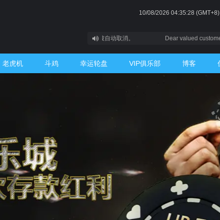
10/08/2026 04:35:29
(GMT+8)
者将被自动取消。 Dear valued customers, please be informed that
老虎机
斗鸡
幸运轮盘
VIP俱乐部
博客