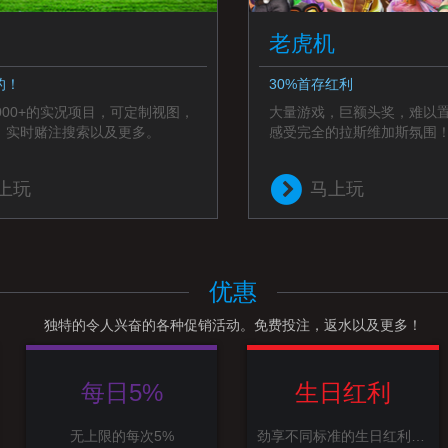
老虎机
的！
30%首存红利
000+的实况项目，可定制视图，
大量游戏，巨额头奖，难以
，实时赌注搜索以及更多。
感受完全的拉斯维加斯氛围
上玩
马上玩
优惠
独特的令人兴奋的各种促销活动。免费投注，返水以及更多！
每日5%
生日红利
无上限的每次5%
劲享不同标准的生日红利高达M