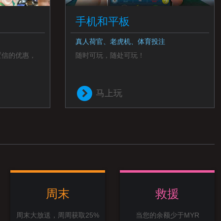
手机和平板
真人荷官、老虎机、体育投注
置信的优惠，
随时可玩，随处可玩！
！
马上玩
周末
救援
YR
周末大放送，周周获取25%
当您的余额少于MYR