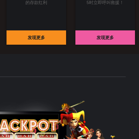
的存款红利
5时立即呼叫救援！
发现更多
发现更多