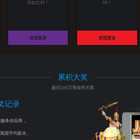
存款红利！
99！
发现更多
发现更多
累积大奖
超过100万美金的大奖
头奖记录
件和服务供应商，
的英国平均薪水。